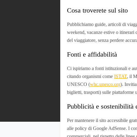
Cosa troverete sul sito
Pubblichiamo guide, articoli di viagg
weekend, vacanze estive o itinerari cu
del viaggiatore, senza perdere accur
Fonti e affidabilità
Ci ispiriamo a fonti istituzionali e a
citando organismi come
ISTAT
, il 
UNESCO (
whc.unesco.org
). Invit
biglietti, trasporti) sulle piattaforme u
Pubblicità e sostenibilità 
Per mantenere il sito accessibile gr
alle policy di Google AdSense. I cont
commerciali, nel rispetto delle line