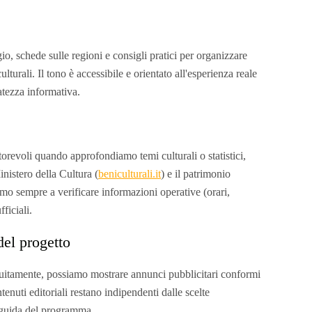
io, schede sulle regioni e consigli pratici per organizzare
lturali. Il tono è accessibile e orientato all'esperienza reale
atezza informativa.
utorevoli quando approfondiamo temi culturali o statistici,
Ministero della Cultura (
beniculturali.it
) e il patrimonio
iamo sempre a verificare informazioni operative (orari,
fficiali.
del progetto
atuitamente, possiamo mostrare annunci pubblicitari conformi
enuti editoriali restano indipendenti dalle scelte
e guida del programma.