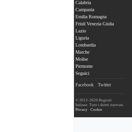
Calabria
Campania
Emilia Romagna
Friuli Venezia Giulia
Lazio
Liguria
Lombardia
Marche
Molise
Piemonte
Seguici
Facebook
Twitter
© 2013–2026 Regioni
Italiane. Tutti i diritti riservati.
Privacy
·
Cookie