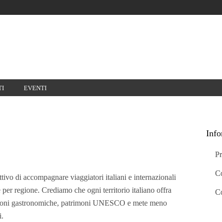
TI
EVENTI
Info
Pr
Co
ttivo di accompagnare viaggiatori italiani e internazionali
 per regione. Crediamo che ogni territorio italiano offra
Co
adizioni gastronomiche, patrimoni UNESCO e mete meno
i.