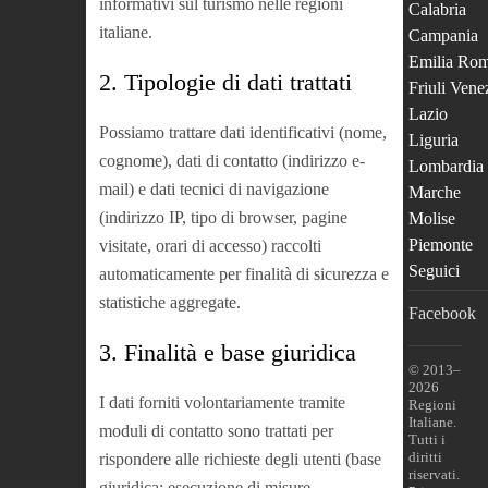
informativi sul turismo nelle regioni
Calabria
italiane.
Campania
Emilia Ro
2. Tipologie di dati trattati
Friuli Vene
Lazio
Possiamo trattare dati identificativi (nome,
Liguria
cognome), dati di contatto (indirizzo e-
Lombardia
mail) e dati tecnici di navigazione
Marche
(indirizzo IP, tipo di browser, pagine
Molise
Piemonte
visitate, orari di accesso) raccolti
Seguici
automaticamente per finalità di sicurezza e
statistiche aggregate.
Facebook
3. Finalità e base giuridica
© 2013–
2026
I dati forniti volontariamente tramite
Regioni
Italiane.
moduli di contatto sono trattati per
Tutti i
diritti
rispondere alle richieste degli utenti (base
riservati.
giuridica: esecuzione di misure