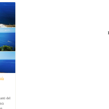
più
tanti del
trà
di