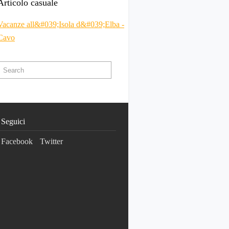
Articolo casuale
Vacanze all&#039;Isola d&#039;Elba -
Cavo
Seguici
Facebook
Twitter