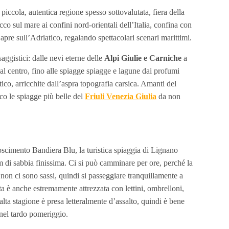
piccola, autentica regione spesso sottovalutata, fiera della
co sul mare ai confini nord-orientali dell’Italia, confina con
 apre sull’Adriatico, regalando spettacolari scenari marittimi.
aggistici: dalle nevi eterne delle
Alpi Giulie e Carniche
a
i al centro, fino alle spiagge spiagge e lagune dai profumi
tico, arricchite dall’aspra topografia carsica. Amanti del
cco le spiagge più belle del
Friuli Venezia Giulia
da non
noscimento Bandiera Blu, la turistica spiaggia di Lignano
m di sabbia finissima. Ci si può camminare per ore, perché la
 non ci sono sassi, quindi si passeggiare tranquillamente a
a è anche estremamente attrezzata con lettini, ombrelloni,
l’alta stagione è presa letteralmente d’assalto, quindi è bene
 nel tardo pomeriggio.