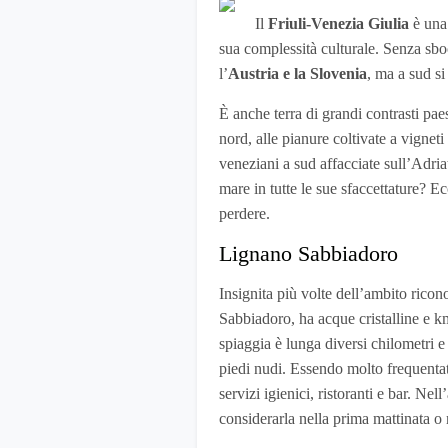
Il
Friuli-Venezia Giulia
è una 
sua complessità culturale. Senza sboc
l’
Austria e la Slovenia
, ma a sud si
È anche terra di grandi contrasti paes
nord, alle pianure coltivate a vignet
veneziani a sud affacciate sull’Adria
mare in tutte le sue sfaccettature? E
perdere.
Lignano Sabbiadoro
Insignita più volte dell’ambito rico
Sabbiadoro, ha acque cristalline e k
spiaggia è lunga diversi chilometri e
piedi nudi. Essendo molto frequentat
servizi igienici, ristoranti e bar. Nel
considerarla nella prima mattinata o