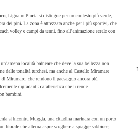
oro
, Lignano Pineta si distingue per un contesto più verde,
bra dei pini. La zona è attrezzata anche per i più sportivi, che
beach volley e campi da tenni, fino all’animazione serale con
 un’amena località balneare che deve la sua bellezza non
line dalle tonalità turchesi, ma anche al Castello Miramare,
a di Miramare, che rendono il paesaggio ancora più
lcemente digradanti: caratteristica che li rende
con bambini.
enia si incontra Muggia, una cittadina marinara con un porto
 un litorale che alterna aspre scogliere a spiagge sabbiose,