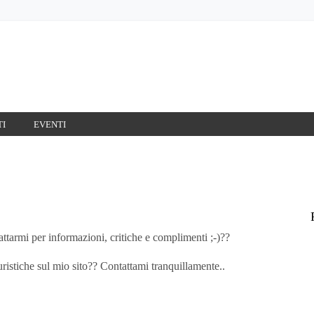
TI
EVENTI
tarmi per informazioni, critiche e complimenti ;-)??
ristiche sul mio sito?? Contattami tranquillamente..