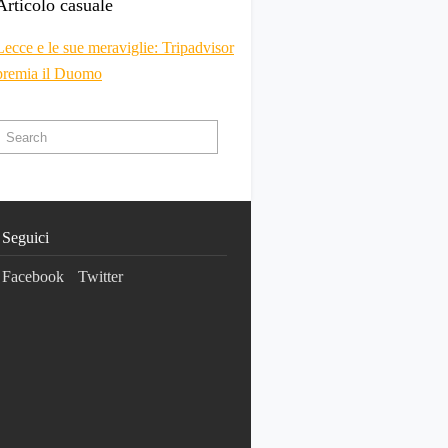
Articolo casuale
Lecce e le sue meraviglie: Tripadvisor
premia il Duomo
Seguici
Facebook
Twitter