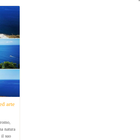
ed arte
Gromo,
na natura
 il suo