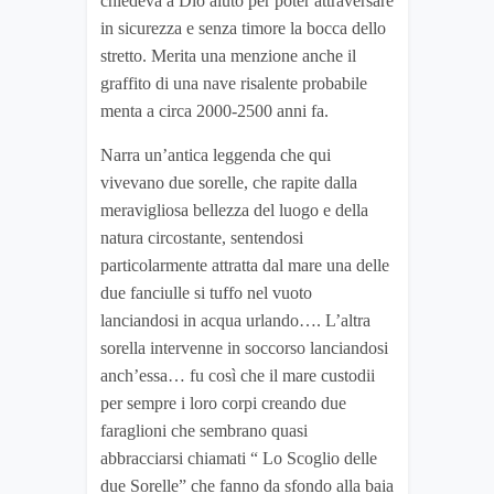
chiedeva a Dio aiuto per poter attraversare
in sicurezza e senza timore la bocca dello
stretto. Merita una menzione anche il
graffito di una nave risalente probabile
menta a circa 2000-2500 anni fa.
Narra un’antica leggenda che qui
vivevano due sorelle, che rapite dalla
meravigliosa bellezza del luogo e della
natura circostante, sentendosi
particolarmente attratta dal mare una delle
due fanciulle si tuffo nel vuoto
lanciandosi in acqua urlando…. L’altra
sorella intervenne in soccorso lanciandosi
anch’essa… fu così che il mare custodii
per sempre i loro corpi creando due
faraglioni che sembrano quasi
abbracciarsi chiamati “ Lo Scoglio delle
due Sorelle” che fanno da sfondo alla baia