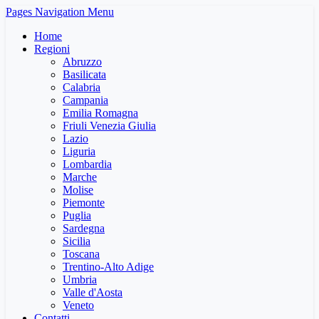
Pages Navigation Menu
Home
Regioni
Abruzzo
Basilicata
Calabria
Campania
Emilia Romagna
Friuli Venezia Giulia
Lazio
Liguria
Lombardia
Marche
Molise
Piemonte
Puglia
Sardegna
Sicilia
Toscana
Trentino-Alto Adige
Umbria
Valle d'Aosta
Veneto
Contatti