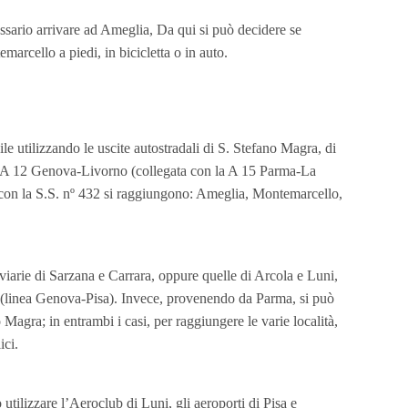
ssario arrivare ad Ameglia, Da qui si può decidere se
rcello a piedi, in bicicletta o in auto.
 utilizzando le uscite autostradali di S. Stefano Magra, di
da A 12 Genova-Livorno (collegata con la A 15 Parma-La
con la S.S. nº 432 si raggiungono: Ameglia, Montemarcello,
roviarie di Sarzana e Carrara, oppure quelle di Arcola e Luni,
 (linea Genova-Pisa). Invece, provenendo da Parma, si può
 Magra; in entrambi i casi, per raggiungere le varie località,
ici.
ò utilizzare l’Aeroclub di Luni, gli aeroporti di Pisa e