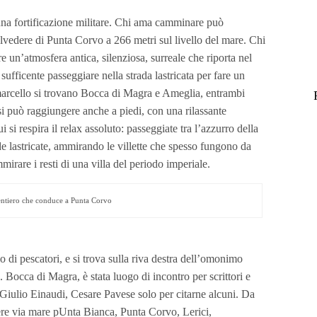
i una fortificazione militare. Chi ama camminare può
belvedere di Punta Corvo a 266 metri sul livello del mare. Chi
 un’atmosfera antica, silenziosa, surreale che riporta nel
ufficente passeggiare nella strada lastricata per fare un
arcello si trovano Bocca di Magra e Ameglia, entrambi
i può raggiungere anche a piedi, con una rilassante
si respira il relax assoluto: passeggiate tra l’azzurro della
ade lastricate, ammirando le villette che spesso fungono da
irare i resti di una villa del periodo imperiale.
entiero che conduce a Punta Corvo
di pescatori, e si trova sulla riva destra dell’omonimo
. Bocca di Magra, è stata luogo di incontro per scrittori e
Giulio Einaudi, Cesare Pavese solo per citarne alcuni. Da
re via mare pUnta Bianca, Punta Corvo, Lerici,