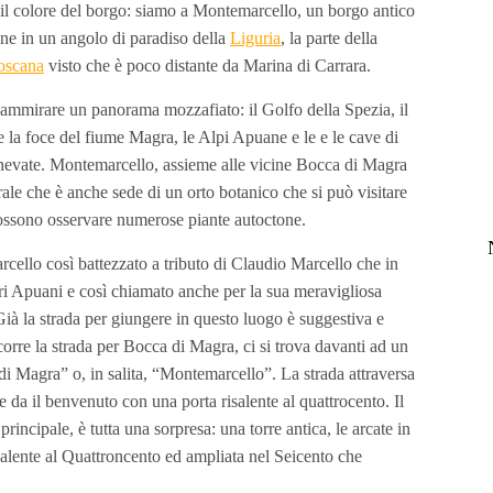
, il colore del borgo: siamo a Montemarcello, un borgo antico
ne in un angolo di paradiso della
Liguria
, la parte della
oscana
visto che è poco distante da Marina di Carrara.
 ammirare un panorama mozzafiato: il Golfo della Spezia, il
a e la foce del fiume Magra, le Alpi Apuane e le e le cave di
vate. Montemarcello, assieme alle vicine Bocca di Magra
le che è anche sede di un orto botanico che si può visitare
ossono osservare numerose piante autoctone.
ello così battezzato a tributo di Claudio Marcello che in
uri Apuani e così chiamato anche per la sua meravigliosa
 Già la strada per giungere in questo luogo è suggestiva e
corre la strada per Bocca di Magra, ci si trova davanti ad un
di Magra” o, in salita, “Montemarcello”. La strada attraversa
 da il benvenuto con una porta risalente al quattrocento. Il
principale, è tutta una sorpresa: una torre antica, le arcate in
isalente al Quattroncento ed ampliata nel Seicento che