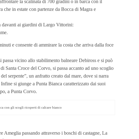
ffrontare la scalinata di 700 gradini o in barca con il
ra che in estate con partenze da Bocca di Magra e
 davanti ai giardini di Largo Vittorini:
iume.
 minuti e consente di ammirare la costa che arriva dalla foce
i passa vicino allo stabilimento balneare Debiross e si può
di Santa Croce del Corvo, si passa accanto ad uno scoglio
el serpente”, un anfratto creato dal mare, dove si narra
Infine si giunge a Punta Bianca caratterizzato dai suoi
opo, a Punta Corvo.
ca con gli scogli ricoperti di calcare bianco
 Ameglia passando attraverso i boschi di castagne, La