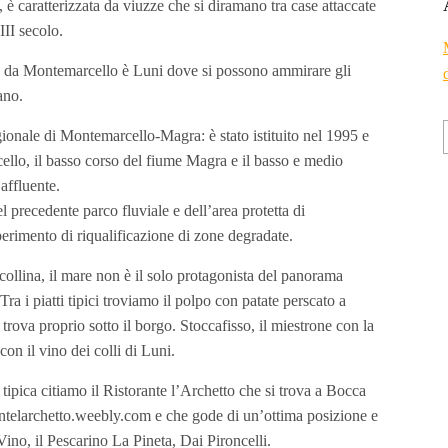
, è caratterizzata da viuzze che si diramano tra case attaccate
XIII secolo.
e da Montemarcello è Luni dove si possono ammirare gli
ano.
gionale di Montemarcello-Magra: è stato istituito nel 1995 e
llo, il basso corso del fiume Magra e il basso e medio
affluente.
del precedente parco fluviale e dell’area protetta di
erimento di riqualificazione di zone degradate.
ollina, il mare non è il solo protagonista del panorama
ra i piatti tipici troviamo il polpo con patate perscato a
trova proprio sotto il borgo. Stoccafisso, il miestrone con la
 con il vino dei colli di Luni.
 tipica citiamo il Ristorante l’Archetto che si trova a Bocca
elarchetto.weebly.com e che gode di un’ottima posizione e
ino, il Pescarino La Pineta, Dai Pironcelli.