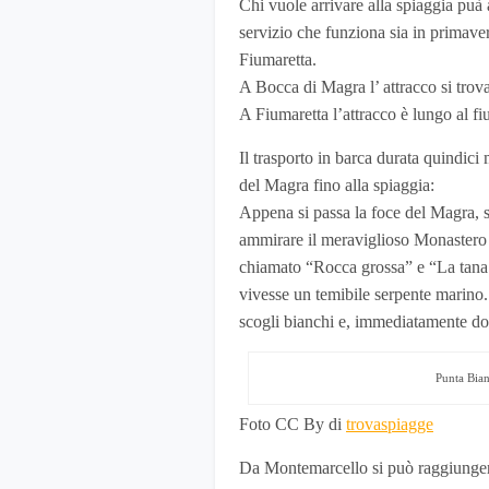
Chi vuole arrivare alla spiaggia puà a
servizio che funziona sia in primave
Fiumaretta.
A Bocca di Magra l’ attracco si trova
A Fiumaretta l’attracco è lungo al f
Il trasporto in barca durata quindici
del Magra fino alla spiaggia:
Appena si passa la foce del Magra, s
ammirare il meraviglioso Monastero 
chiamato “Rocca grossa” e “La tana d
vivesse un temibile serpente marino. 
scogli bianchi e, immediatamente d
Punta Bian
Foto CC By di
trovaspiagge
Da Montemarcello si può raggiungere