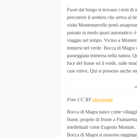
Fuori dal borgo si trovano i resti d
percorrere il sentiero che arriva al 
visita Montemarcello potrà assaporare
passato in modo quasi automatico: è s
viaggio nel tempo. Vicino a Montem
immersi nel verde. Bocca di Magra s
passeggiata immersa nella natura. Qui 
foce del fiume ed il verde, sulle str
case estive, Qui si possono anche amm
s
Foto CC BY
girovagat
e
Bocca di Magra nasce come villaggio 
fiume, proprio di fronte a Fiumaretta
intellettuali come Eugenio Montale, 
Bocca di Magra si possono ragginge