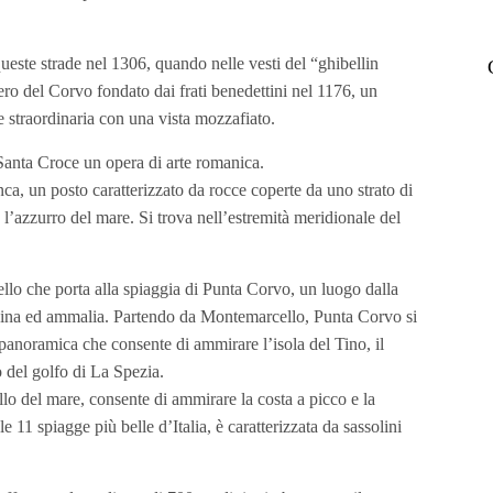
este strade nel 1306, quando nelle vesti del “ghibellin
ro del Corvo fondato dai frati benedettini nel 1176, un
 straordinaria con una vista mozzafiato.
Santa Croce un opera di arte romanica.
ca, un posto caratterizzato da rocce coperte da uno strato di
 l’azzurro del mare. Si trova nell’estremità meridionale del
ello che porta alla spiaggia di Punta Corvo, un luogo dalla
scina ed ammalia. Partendo da Montemarcello, Punta Corvo si
anoramica che consente di ammirare l’isola del Tino, il
o del golfo di La Spezia.
ello del mare, consente di ammirare la costa a picco e la
le 11 spiagge più belle d’Italia, è caratterizzata da sassolini