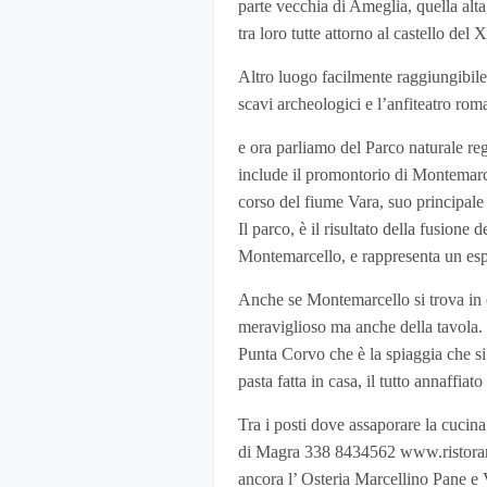
parte vecchia di Ameglia, quella alta
tra loro tutte attorno al castello del 
Altro luogo facilmente raggiungibil
scavi archeologici e l’anfiteatro rom
e ora parliamo del Parco naturale re
include il promontorio di Montemarce
corso del fiume Vara, suo principale 
Il parco, è il risultato della fusione 
Montemarcello, e rappresenta un esp
Anche se Montemarcello si trova in c
meraviglioso ma anche della tavola. T
Punta Corvo che è la spiaggia che si 
pasta fatta in casa, il tutto annaffiato
Tra i posti dove assaporare la cucina
di Magra 338 8434562 www.ristorant
ancora l’ Osteria Marcellino Pane e V