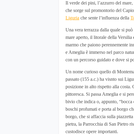
Il verde dei pini, l’azzurro del mare
che sorge sul promontorio del Capio
Liguria
che sente l’influenza della
T
Una vera terrazza dalla quale si può
mare aperto, il litorale della Versili
marmo che paiono perennemente inne
e Ameglia è immerso nel parco natura
con un percorso guidato e dove si p
Un nome curioso quello di Montemarc
passato (155 a.c.) ha visnto sui Lig
posizione in alto rispetto alla costa.
pittoresca. Si passa Ameglia e si per
bivio che indica o, appunto, “bocca 
boschi profumati e porta al borgo che
borgo, che si affaccia sulla piazzetta 
pietra, la Parrocchia di San Pietro r
custodisce opere importanti.