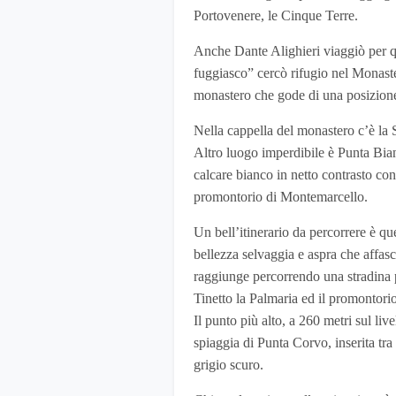
Portovenere, le Cinque Terre.
Anche Dante Alighieri viaggiò per qu
fuggiasco” cercò rifugio nel Monaste
monastero che gode di una posizione
Nella cappella del monastero c’è la 
Altro luogo imperdibile è Punta Bian
calcare bianco in netto contrasto con
promontorio di Montemarcello.
Un bell’itinerario da percorrere è qu
bellezza selvaggia e aspra che affa
raggiunge percorrendo una stradina p
Tinetto la Palmaria ed il promontori
Il punto più alto, a 260 metri sul liv
spiaggia di Punta Corvo, inserita tra 
grigio scuro.