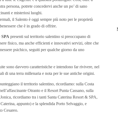
ostra persona, potrete concedervi anche un po’ di sano
inanti e misteriosi luoghi.
termali, il Salento è oggi sempre più noto per le proprietà
benessere che è in grado di offrire.
e
SPA
presenti sul territorio salentino si preoccupano di
ere fisico, ma anche efficienti e innovativi servizi, oltre che
benessere psichico, seguiti per qualche giorno da uno
uite sono davvero caratteristiche e intendono far rivivere, nel
ali di una terra millenaria e nota per le sue antiche origini.
unteggiano il territorio salentino, ricordiamo: sulla Costa
nell’affascinante Otranto e il Resort Punta Cassano, sulla
 Jonica, ricordiamo tra i tanti Santa Caterina Resort & SPA,
a Caterina, appunto) e la splendida Porto Selvaggio, e
to Cesareo.