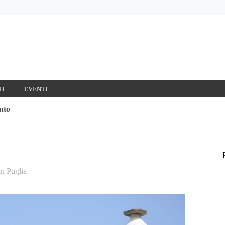
TI
EVENTI
nto
in
Puglia