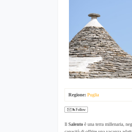
Regione:
Puglia
Follow
Il
Salento
è una terra millenaria, negl
capacità di offrire una vacanza adatta