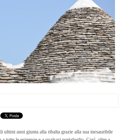
i ultimi anni giunta alla ribalta grazie alla sua inesauribile
 a tutte le esigenze e a qualsasi portafoglio. Così, oltre a