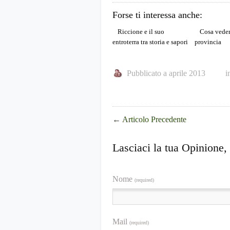
Forse ti interessa anche:
Riccione e il suo
Cosa veder
entroterra tra storia e sapori
provincia
Pubblicato a aprile 2013
i
←
Articolo Precedente
Lasciaci la tua Opinione,
Nome
(required)
Mail
(required)