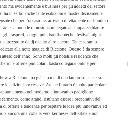
ento ma evidentemente è business per gli addetti del settore.
e
, ha in serbo anche tante esibizioni e mostre decisamente
ensate che per l’occasione, arrivano direttamente da Londra i
ante saranno le dimostrazioni legate alle apparecchiature
aggi, trasporti, viaggi, pub, bar,discoteche, festival, night
a, attrezzature da dj e tanto altro ancora. Tante saranno
dedicato alla notte magica di Riccione. Questo è da sempre
 atteso dell’anno. Sono molti gli hotels e residence che
hermi e offerte particolari, basta collegarsi online per
show a Riccione ma già si parla di un clamoroso successo e
re le edizioni successive. Anche l’orario è molto particolare
’appuntamento nel moderno e innovativo padiglione
de fermento, come grandi risultano essere i preparativi del
 di offerte e tendenze per ospitare le idee più innovative ed
nola ancora una volta la vera kermesse dell’estate e non