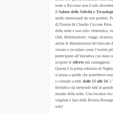
notte a Riccione non è solo divertim
Il
Salone delle Attività e Tecnologi
molto interessanti da non perdere. P
dj Nunzio & Claudio Ciccone Bros. T
della notte e non solo: elettronica, vi
club, illuminazione, viaggi, sicurezz
anche le dimostrazioni del mercato 
vissuto e ricordato come l’evento più
partecipano all’iniziativa con maxi sc
scoprire le
offerte
più vantaggiose.
Questa è la prima edizione di Night
si pensa a quelle che potrebbero esse
e comodo a tutti:
dalle 15 alle 24
. L
fierisitico sta mettendo tutti in gran
mondo della notte. Una location ricca
originali e fare della Riviera Romag
solo!