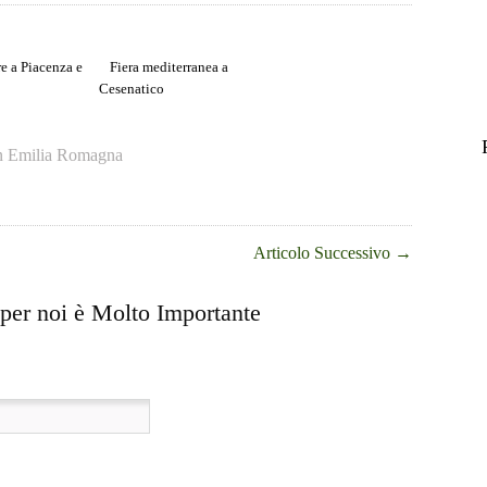
e a Piacenza e
Fiera mediterranea a
Cesenatico
n
Emilia Romagna
Articolo Successivo
→
 per noi è Molto Importante