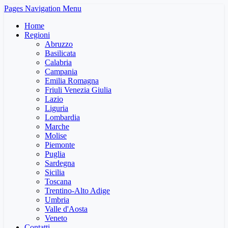
Pages Navigation Menu
Home
Regioni
Abruzzo
Basilicata
Calabria
Campania
Emilia Romagna
Friuli Venezia Giulia
Lazio
Liguria
Lombardia
Marche
Molise
Piemonte
Puglia
Sardegna
Sicilia
Toscana
Trentino-Alto Adige
Umbria
Valle d'Aosta
Veneto
Contatti