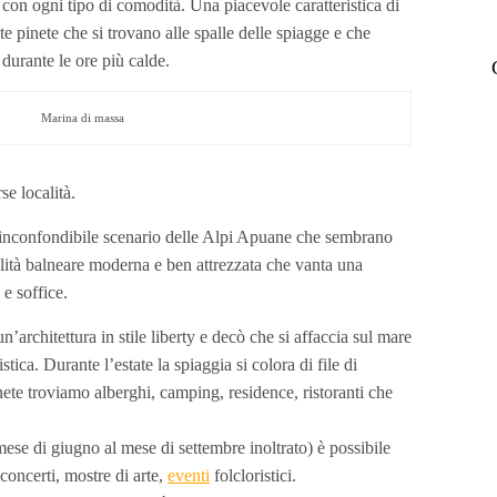
a con ogni tipo di comodità. Una piacevole caratteristica di
te pinete che si trovano alle spalle delle spiagge e che
durante le ore più calde.
Marina di massa
se località.
l’inconfondibile scenario delle Alpi Apuane che sembrano
alità balneare moderna e ben attrezzata che vanta una
 e soffice.
’architettura in stile liberty e decò che si affaccia sul mare
stica. Durante l’estate la spiaggia si colora di file di
nete troviamo alberghi, camping, residence, ristoranti che
mese di giugno al mese di settembre inoltrato) è possibile
oncerti, mostre di arte,
eventi
folcloristici.