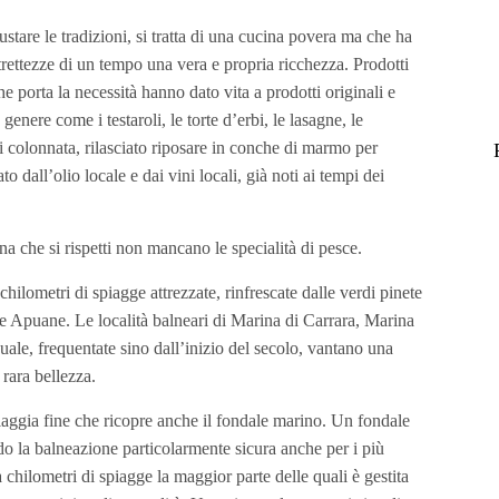
ustare le tradizioni, si tratta di una cucina povera ma che ha
strettezze di un tempo una vera e propria ricchezza. Prodotti
he porta la necessità hanno dato vita a prodotti originali e
o genere come i testaroli, le torte d’erbi, le lasagne, le
 di colonnata, rilasciato riposare in conche di marmo per
 dall’olio locale e dai vini locali, già noti ai tempi dei
 che si rispetti non mancano le specialità di pesce.
ilometri di spiagge attrezzate, rinfrescate dalle verdi pinete
le Apuane. Le località balneari di Marina di Carrara, Marina
le, frequentate sino dall’inizio del secolo, vantano una
 rara bellezza.
iaggia fine che ricopre anche il fondale marino. Un fondale
o la balneazione particolarmente sicura anche per i più
 chilometri di spiagge la maggior parte delle quali è gestita