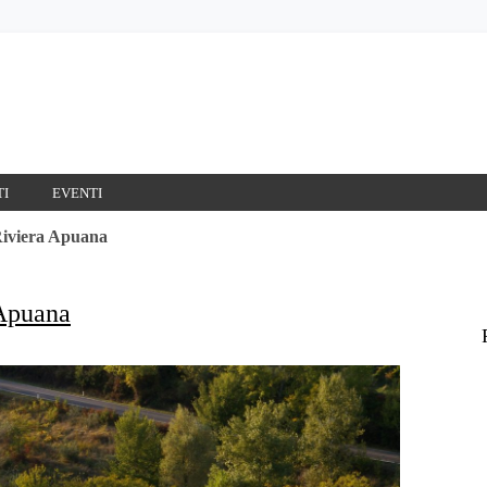
TI
EVENTI
Riviera Apuana
 Apuana