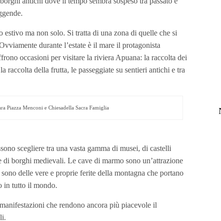
 borghi antichi dove il tempo sembra sospeso tra passato e
eggende.
o estivo ma non solo. Si tratta di una zona di quelle che si
Ovviamente durante l’estate è il mare il protagonista
frono occasioni per visitare la riviera Apuana: la raccolta dei
la raccolta della frutta, le passeggiate su sentieri antichi e tra
ara Piazza Menconi e Chiesadella Sacra Famiglia
ossono scegliere tra una vasta gamma di musei, di castelli
i e di borghi medievali. Le cave di marmo sono un’attrazione
, sono delle vere e proprie ferite della montagna che portano
 in tutto il mondo.
 manifestazioni che rendono ancora più piacevole il
i.