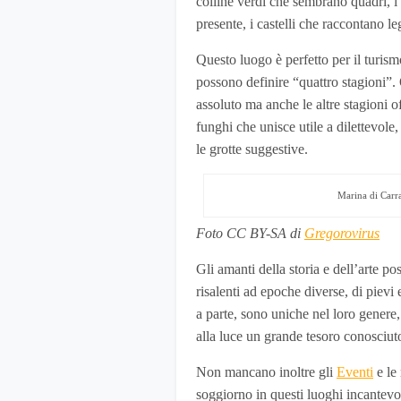
colline verdi che sembrano quadri, i
presente, i castelli che raccontano l
Questo luogo è perfetto per il turism
possono definire “quattro stagioni”. 
assoluto ma anche le altre stagioni of
funghi che unisce utile a dilettevole, 
le grotte suggestive.
Marina di Carr
Foto CC BY-SA di
Gregorovirus
Gli amanti della storia e dell’arte p
risalenti ad epoche diverse, di piev
a parte, sono uniche nel loro genere
alla luce un grande tesoro conosciuto
Non mancano inoltre gli
Eventi
e le
soggiorno in questi luoghi incantevol