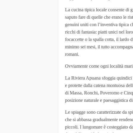
La cucina tipica locale consente di g
saputo fare di quelle che erano le ri
genuini uniti con l’inventiva tipica c
ricchi di fantasia: piatti unici nel lor
focaccette o la spalla cotta, il lardo
minimo sei mesi, il tutto accompagnato
romani.
Ovviamente come ogni località marina
La Riviera Apuana sfoggia quindici ch
e protette dalla catena montuosa del
di Massa, Ronchi, Poveromo e Cinqua
posizione naturale e paesaggistica di
Le spiagge sono caratterizzate da sp
che si abbassa gradualmente rendend
piccoli. I lungomare è costeggiato da